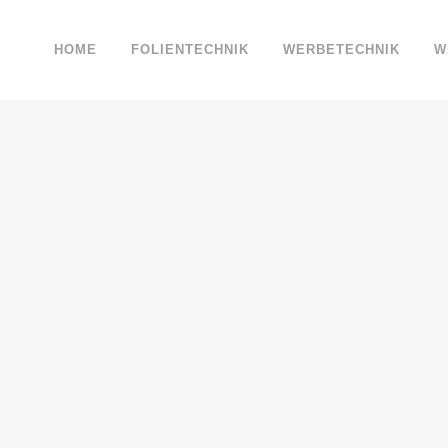
HOME
FOLIENTECHNIK
WERBETECHNIK
W